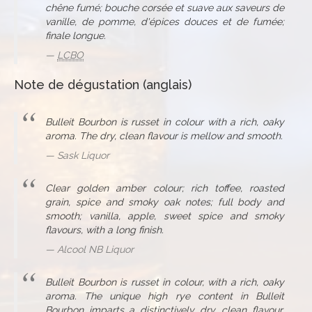
chêne fumé; bouche corsée et suave aux saveurs de
vanille, de pomme, d'épices douces et de fumée;
finale longue.
LCBO
Note de dégustation (anglais)
Bulleit Bourbon is russet in colour with a rich, oaky
aroma. The dry, clean flavour is mellow and smooth.
Sask Liquor
Clear golden amber colour; rich toffee, roasted
grain, spice and smoky oak notes; full body and
smooth; vanilla, apple, sweet spice and smoky
flavours, with a long finish.
Alcool NB Liquor
Bulleit Bourbon is russet in colour, with a rich, oaky
aroma. The unique high rye content in Bulleit
Bourbon imparts a distinctively dry, clean flavour.