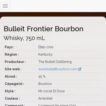
Bulleit Frontier Bourbon
Whisky, 750 mL
Pays :
États-Unis
Région :
Kentucky
Producteur :
The Bulleit Distillering
Site web :
www.bulleitbourbon.com
Alcool :
45 %
Cépage(s) :
Bourbon
Style :
Mi-corsé Et Doux
Couleur :
Ambré(e)
Contenant :
Contenant De Verre Clair