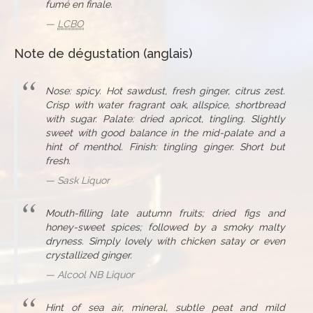
fumé en finale.
LCBO
Note de dégustation (anglais)
Nose: spicy. Hot sawdust, fresh ginger, citrus zest.
Crisp with water fragrant oak, allspice, shortbread
with sugar. Palate: dried apricot, tingling. Slightly
sweet with good balance in the mid-palate and a
hint of menthol. Finish: tingling ginger. Short but
fresh.
Sask Liquor
Mouth-filling late autumn fruits; dried figs and
honey-sweet spices; followed by a smoky malty
dryness. Simply lovely with chicken satay or even
crystallized ginger.
Alcool NB Liquor
Hint of sea air, mineral, subtle peat and mild