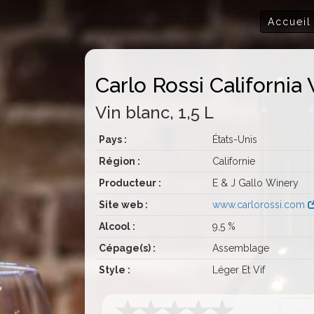
Accueil
Carlo Rossi California
Vin blanc, 1,5 L
Pays :
États-Unis
Région :
Californie
Producteur :
E & J Gallo Winery
Site web :
www.carlorossi.com
Alcool :
9,5 %
Cépage(s) :
Assemblage
Style :
Léger Et Vif