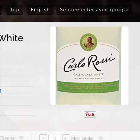
Top
English
Se connecter avec google
 White
Favorie
Mon cellier